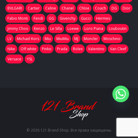
BVLGARI
Cartier
Celine
Chanel
Chloe
Coach
DG
Dior
Fabio Monti
Fendi
GG
Givenchy
Gucci
Hermes
Jimmy Choo
Kenzo
Le Silla
Loewe
Loro Piana
Louboutin
LV
Michael Kors
Miu
MiuMiu
MJ
Moncler
Moschino
Nike
Off white
Pinko
Prada
Rolex
Valentino
Van Cleef
Versace
YSL
© 2026 121 Brand Shop. Все права защищены.