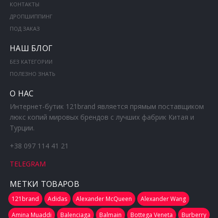
КОНТАКТЫ
ДРОПШИППИНГ
ПОД ЗАКАЗ
НАШ БЛОГ
БЕЗ КАТЕГОРИИ
ПОЛЕЗНО ЗНАТЬ
О НАС
Интернет-бутик 121brand является прямым поставщиком
люкс копий мировых брендов с лучших фабрик Китая и
Турции.
+38 097 114 41 21
TELEGRAM
МЕТКИ ТОВАРОВ
121brand
Adidas
Alexander McQueen
Alexander Wang
Amina Muaddi
Balenciaga
Balmain
Bottega Veneta
Burberry