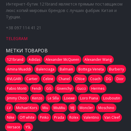
Интернет-бутик 121brand является прямым поставщиком
люкс копий мировых брендов с лучших фабрик Китая и
Турции.
+38 097 114 41 21
TELEGRAM
МЕТКИ ТОВАРОВ
121brand
Adidas
Alexander McQueen
Alexander Wang
Amina Muaddi
Balenciaga
Balmain
Bottega Veneta
Burberry
BVLGARI
Cartier
Celine
Chanel
Chloe
Coach
DG
Dior
Fabio Monti
Fendi
GG
Givenchy
Gucci
Hermes
Jimmy Choo
Kenzo
Le Silla
Loewe
Loro Piana
Louboutin
LV
Michael Kors
Miu
MiuMiu
MJ
Moncler
Moschino
Nike
Off white
Pinko
Prada
Rolex
Valentino
Van Cleef
Versace
YSL